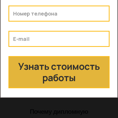
Информация
Наша компания может
помочь в написании
диплома по всем
специальностям, кроме
технических предметов.
Стоимость дипломной
работы фиксирована, но в
редких случаях она может
отличаться от указанной.
Почему дипломную