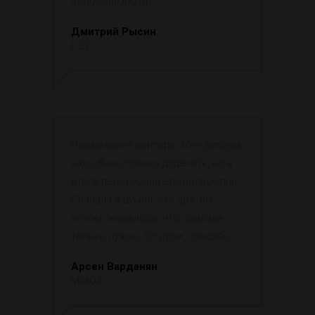
необходимости.
Дмитрий Рысин
РЭУ
Нормальная контора. Мне диплом
надо было только доделать, но в
итоге переписали его полностью.
Сначала я думал, что зря, но
потом оказалось, что сделали
только лучше. От души, спасибо.
Арсен Варданян
МФЮА