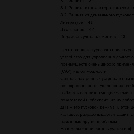
8. Защиты 34
8.1 Защита от токов короткого зам
8.2 Защита от длительного пусков
Литература 41
Заключение 42
Ведомость учета элементов 43
Целью данного курсового проектиро
устройство для управления двигател
преимуществ очень широко применяю
(САУ) малой мощности.
Синтез электронных устройств обычн
непосредственного управления наиб
выбирать соответствующие элемент
показателей и обеспечения их рабо
ДПТ – это пусковой режим). С этой
каскадов, разрабатываются защитны
некоторые другие проблемы.
На втором этапе синтезируется инф