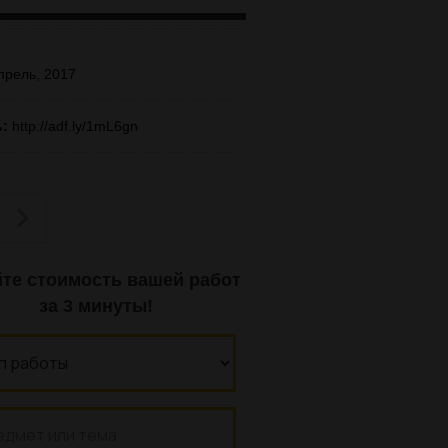
рель, 2017
ь:
http://adf.ly/1mL6gn
йте стоимость вашей работ
за 3 минуты!