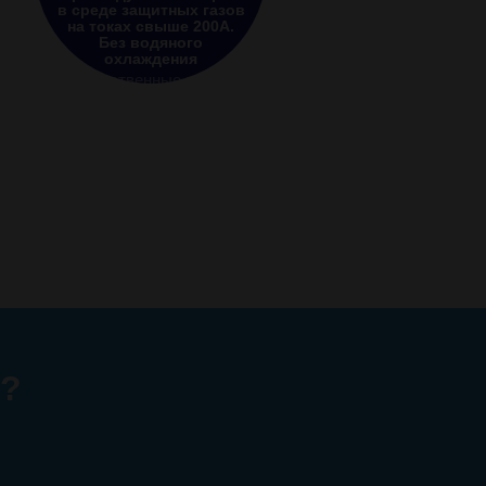
в среде защитных газов
на токах свыше 200А.
Без водяного
охлаждения
Естественные науки
ы?