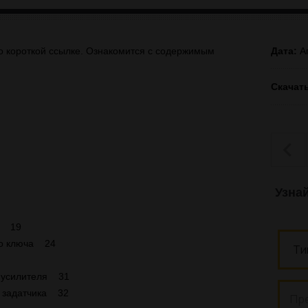
о короткой ссылке. Ознакомится с содержимым
Дата:
Ап
Скачат
Узна
в 19
го ключа 24
 усилителя 31
а задатчика 32