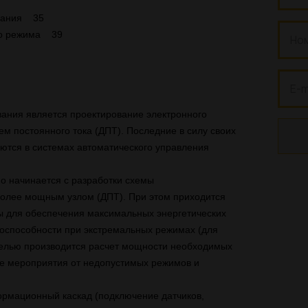
ыкания 35
ого режима 39
вания является проектирование электронного
ем постоянного тока (ДПТ). Последние в силу своих
тся в системах автоматического управления
о начинается с разработки схемы
олее мощным узлом (ДПТ). При этом приходится
ы для обеспечения максимальных энергетических
тоспособности при экстремальных режимах (для
 целью производится расчет мощности необходимых
е мероприятия от недопустимых режимов и
ормационный каскад (подключение датчиков,