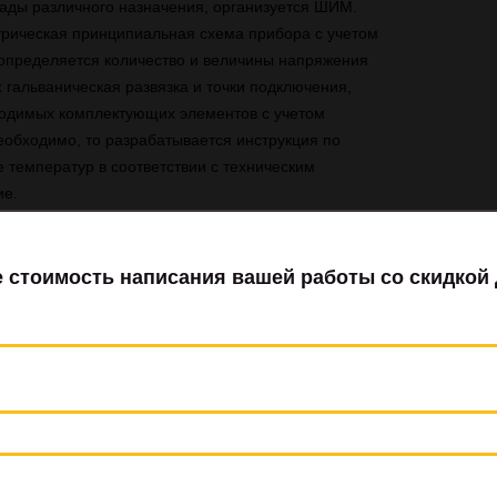
ады различного назначения, организуется ШИМ.
ктрическая принципиальная схема прибора с учетом
 определяется количество и величины напряжения
 гальваническая развязка и точки подключения,
ходимых комплектующих элементов с учетом
еобходимо, то разрабатывается инструкция по
е температур в соответствии с техническим
ие.
считаны все элементы для управления и защиты
казанных расчётов, были выбраны элементы
нно :
выми ключами
иты
авесные элементы данных узлов (резисторы,