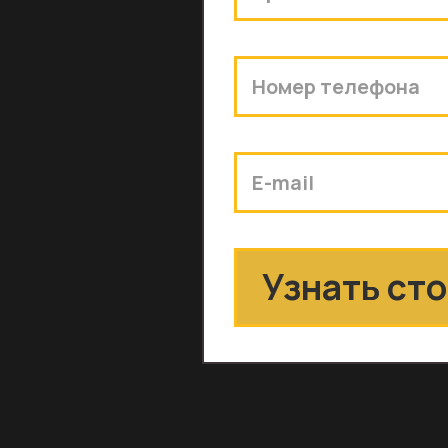
конденсаторы, диоды). Были рассчи
источники питания). Рассчитали теп
Приобретён навык работы с техниче
Так как некоторые параметры выбра
диапазон снизу (tcр=-60…+20 °С), т
эксплуатировать собранное устройс