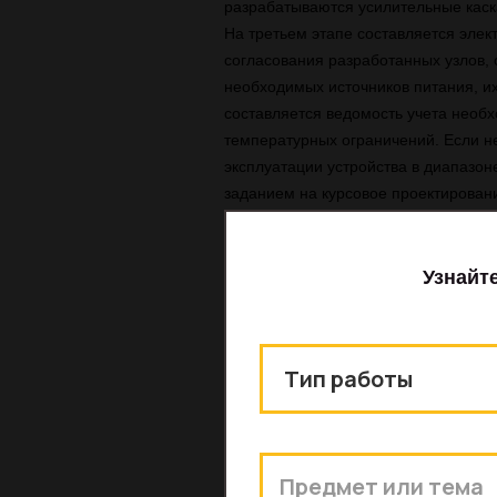
разрабатываются усилительные каск
На третьем этапе составляется эле
согласования разработанных узлов,
необходимых источников питания, их
составляется ведомость учета необ
температурных ограничений. Если н
эксплуатации устройства в диапазон
заданием на курсовое проектирован
В ходе курсового проекта были рас
двигателя ДПТ. На основании вышеу
соответствующего назначения, а име
1) Транзисторы мостовой схемы
2) ШИМ — контроллеры.
3) Драйверы для управления сило
4) Измерительный усилитель
5) Транзисторы для защиты
6) Драйверы для транзисторов защ
Также были рассчитаны и выбраны н