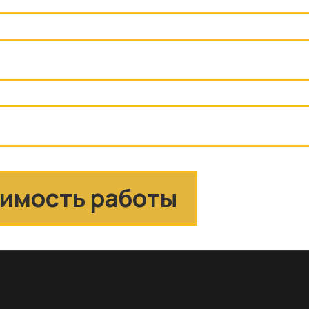
таны и выбраны необходимые микросхемы (ОУ,
ловые потери, возникающие в цепях данной схемы.
ской литературой.
нных элементов схемы не входят в температурный
о необходимо в прохладную пору года
тво в хорошо отапливаемом помещении.